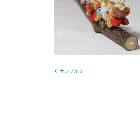
投
サンプル２
稿
ナ
ビ
ゲ
ー
シ