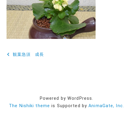
投
観葉急須 成長
稿
ナ
ビ
ゲ
Powered by WordPress.
ー
The Nishiki theme
is Supported by
AnimaGate, Inc.
シ
ョ