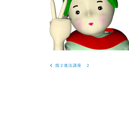
投
指２進法講座 ２
稿
ナ
ビ
ゲ
ー
シ