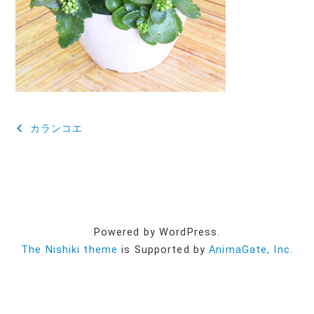
投
カランコエ
稿
ナ
ビ
ゲ
Powered by WordPress.
ー
The Nishiki theme
is Supported by
AnimaGate, Inc.
シ
ョ