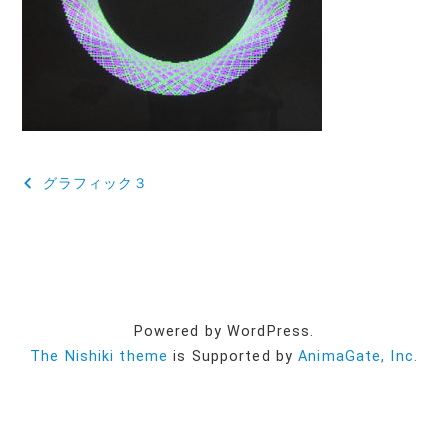
投
グラフィック３
稿
ナ
ビ
ゲ
Powered by WordPress.
ー
The Nishiki theme
is Supported by
AnimaGate, Inc.
シ
ョ