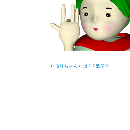
投
香味ちゃん35指２７数字付
稿
ナ
ビ
ゲ
ー
シ