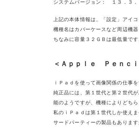
システムバージョン： １３．３．
上記の本体情報は、「設定」アイコ
機種名はカバーケースなど周辺機器
ちなみに容量３２ＧＢは最低量です
＜Ａｐｐｌｅ Ｐｅｎｃ
ｉＰａｄを使って画像関係の仕事を
純正品には、第１世代と第２世代が
能のようですが、機種によりどちら
私のｉＰａｄは第１世代しか使えま
サードパーティーの製品もあります