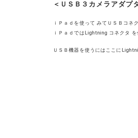
＜ＵＳＢ３カメラアダプタ＞ 
ｉＰａｄを使って みてＵＳＢコネ
ｉＰａｄではLightning コネ
ＵＳＢ機器を使うにはここにLigh