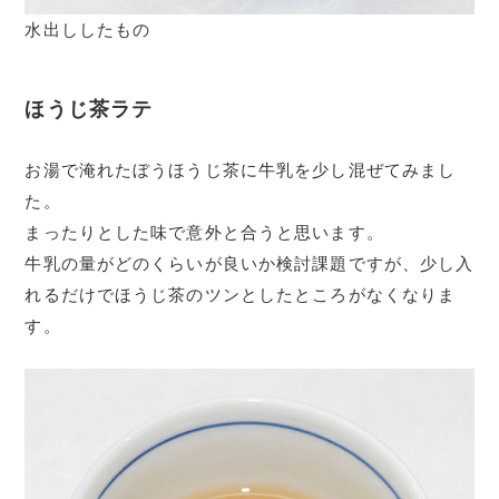
水出ししたもの
ほうじ茶ラテ
お湯で淹れたぼうほうじ茶に牛乳を少し混ぜてみまし
た。
まったりとした味で意外と合うと思います。
牛乳の量がどのくらいが良いか検討課題ですが、少し入
れるだけでほうじ茶のツンとしたところがなくなりま
す。