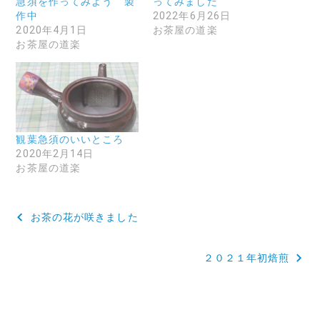
急須を作ってみよう 製
ってみました
作中
2022年6月26日
2020年4月1日
お茶屋の道楽
お茶屋の道楽
観葉急須のいいところ
2020年2月14日
お茶屋の道楽
投
お茶の花が咲きました
稿
２０２１年初焙煎
ナ
ビ
ゲ