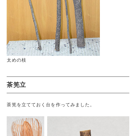
太めの枝
茶筅立
茶筅を立てておく台を作ってみました。