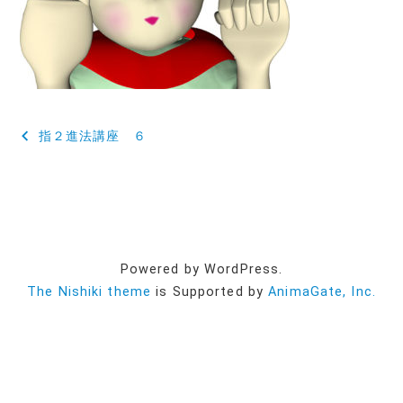
投
指２進法講座 ６
稿
ナ
ビ
ゲ
Powered by WordPress.
ー
The Nishiki theme
is Supported by
AnimaGate, Inc.
シ
ョ
ン