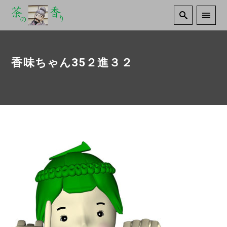
香味ちゃん35２進３２