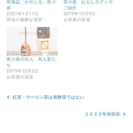
情報誌「かやふる」茶小
茶小泉 おもしろグッズ
泉
ご紹介
2021年1月11日
2019年10月9日
岡谷の素敵な場所
お茶屋の道楽
茶小泉の住人、布人形た
ち
2019年10月5日
お茶屋の道楽
投
紅茶・ウーロン茶は発酵茶ではない
稿
２０２２年初焙煎
ナ
ビ