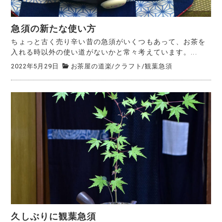
急須の新たな使い方
ちょっと古く売り辛い昔の急須がいくつもあって、お茶を
入れる時以外の使い道がないかと常々考えています。...
2022年5月29日
お茶屋の道楽
/
クラフト
/
観葉急須
久しぶりに観葉急須