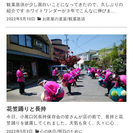
観葉急須が少し面白いことになってきたので、久しぶりの
紹介です ホワイトワンダーが３年でこんなに伸びま...
2022年5月10日
お茶屋の道楽
/
観葉急須
花笠踊りと長持
今日、小尾口区長持保存会の皆さんが店の前で、長持と花
笠踊りを披露してくれました。天気も良く、久々に心...
2022年5月3日
心の休日
/
明日のために